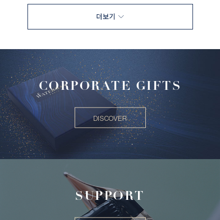
더보기
CORPORATE GIFTS
DISCOVER
SUPPORT