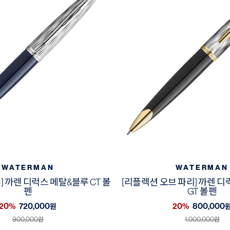
WATERMAN
WATERMAN
] 까렌 디럭스 메탈&블루 CT 볼
[리플렉션 오브 파리] 까렌 
펜
GT 볼펜
20%
720,000
20%
800,000
원
900,000
1,000,000
원
원