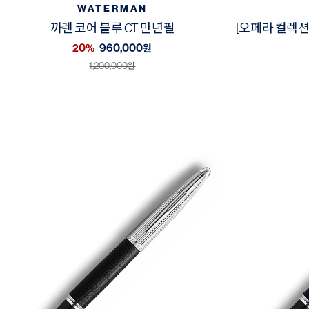
WATERMAN
까렌 코어 블루 CT 만년필
[오페라 컬렉션
20%
960,000
원
1,200,000
원