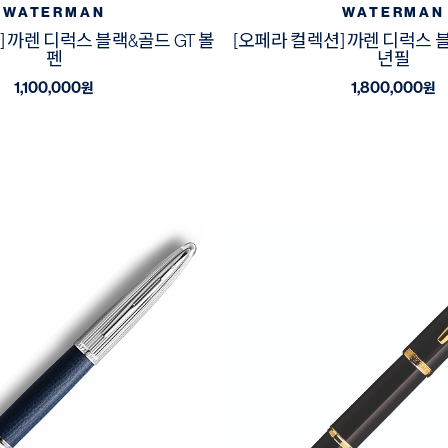
WATERMAN
WATERMAN
] 까렌 디럭스 블랙&골드 GT 볼
[오페라 컬렉션] 까렌 디럭스 블
펜
년필
1,100,000
1,800,000
원
원