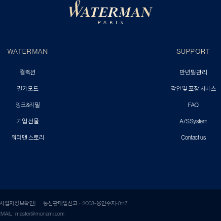
WATERMAN
SUPPORT
컬렉션
만년필 관리
필기모드
각인 및 포장 서비스
잉크&리필
FAQ
기업 선물
A/S System
워터맨 스토리
Contact us
[사업자정보확인]
통신판매업신고 : 2008-용인수지-0117
EMAIL
master@monami.com