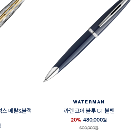
WATERMAN
디럭스 메탈&블랙
까렌 코어 블루 CT 볼펜
20%
480,000
원
원
600,000
원