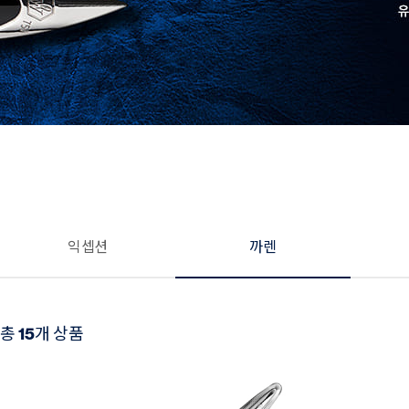
익셉션
까렌
15
총
개 상품