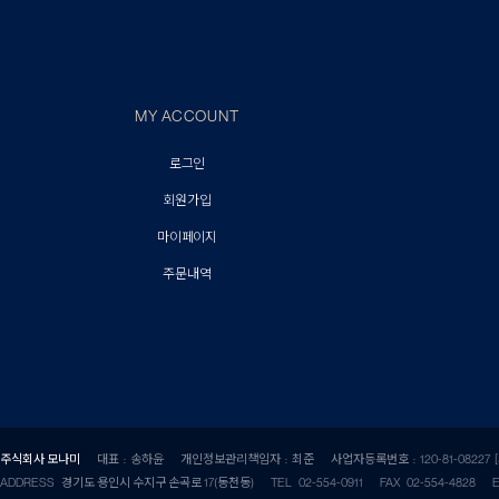
MY ACCOUNT
로그인
회원가입
마이페이지
주문내역
주식회사 모나미
대표 : 송하윤
개인정보관리책임자 : 최준
사업자등록번호 : 120-81-08227
ADDRESS 경기도 용인시 수지구 손곡로 17(동천동)
TEL 02-554-0911
FAX 02-554-4828