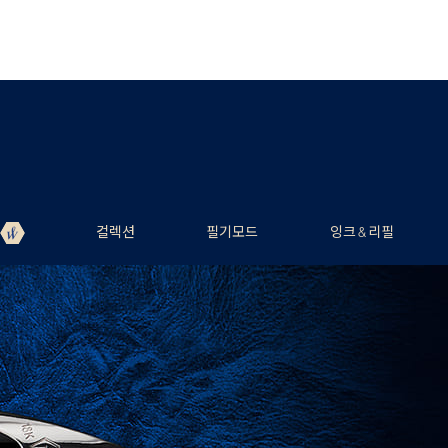
컬렉션
필기모드
잉크 & 리필