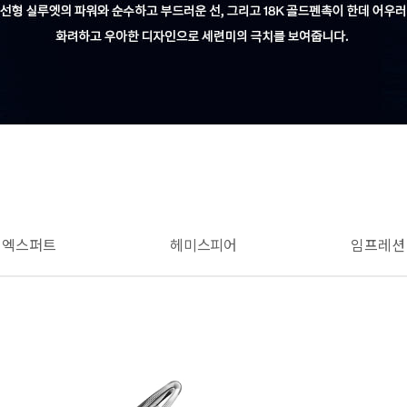
엑스퍼트
헤미스피어
임프레션