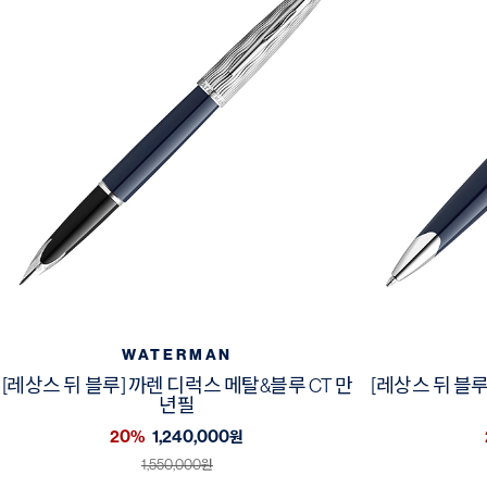
WATERMAN
[레상스 뒤 블루] 까렌 디럭스 메탈&블루 CT 만
[레상스 뒤 블루
년필
20%
1,240,000
원
1,550,000
원