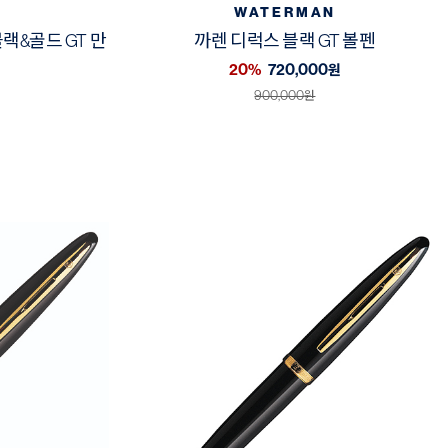
WATERMAN
랙&골드 GT 만
까렌 디럭스 블랙 GT 볼펜
20%
720,000
원
900,000
원