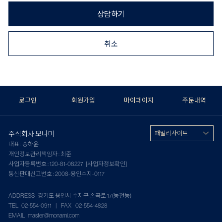
상담하기
취소
로그인
회원가입
마이페이지
주문내역
주식회사 모나미
패밀리 사이트
대표 : 송하윤
개인정보관리책임자 : 최준
사업자등록번호 : 120-81-08227
[사업자정보확인]
통신판매신고번호 : 2008-용인수지-0117
ADDRESS 경기도 용인시 수지구 손곡로 17(동천동)
TEL 02-554-0911 | FAX 02-554-4828
EMAIL master@monami.com