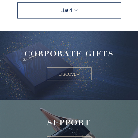
더보기
CORPORATE GIFTS
DISCOVER
SUPPORT