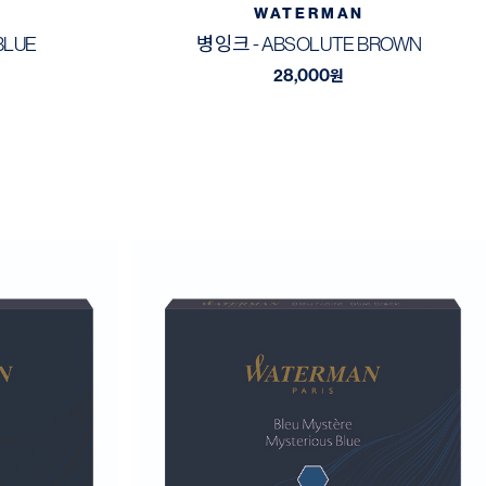
WATERMAN
BLUE
병잉크 - ABSOLUTE BROWN
28,000
원