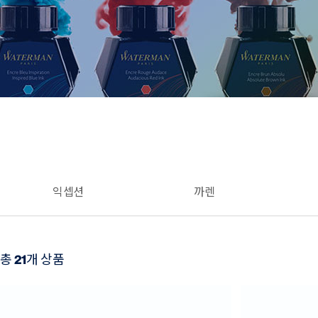
익셉션
까렌
21
총
개 상품