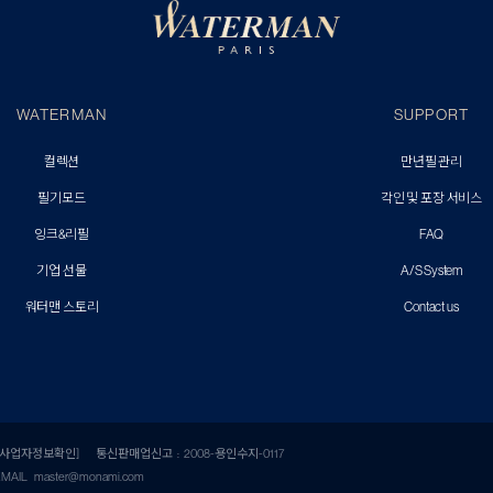
WATERMAN
SUPPORT
컬렉션
만년필 관리
필기모드
각인 및 포장 서비스
잉크&리필
FAQ
기업 선물
A/S System
워터맨 스토리
Contact us
[사업자정보확인]
통신판매업신고 : 2008-용인수지-0117
EMAIL
master@monami.com