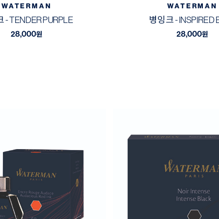
WATERMAN
WATERMAN
- TENDER PURPLE
병잉크 - INSPIRED 
28,000
28,000
원
원