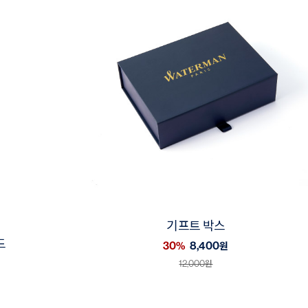
기프트 박스
드
30%
8,400
원
12,000
원