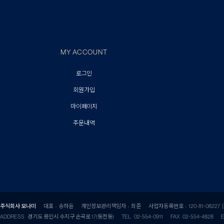
MY ACCOUNT
로그인
회원가입
마이페이지
주문내역
주식회사 모나미
대표 : 송하윤
개인정보관리책임자 : 최준
사업자등록번호 : 120-81-08227
ADDRESS 경기도 용인시 수지구 손곡로 17(동천동)
TEL 02-554-0911
FAX 02-554-4828