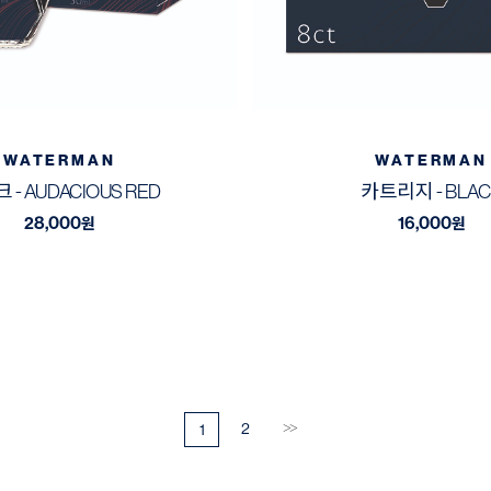
WATERMAN
WATERMAN
 - AUDACIOUS RED
카트리지 - BLAC
28,000
16,000
원
원
2
>>
1