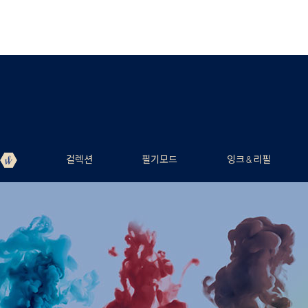
컬렉션
필기모드
잉크 & 리필