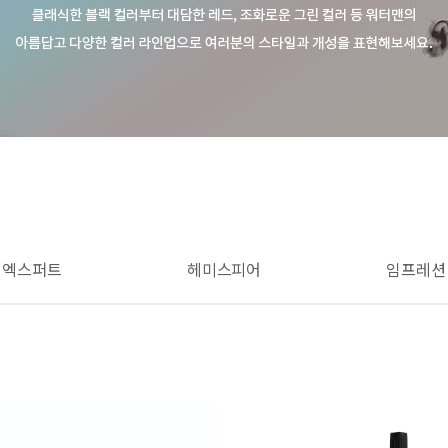
엑스퍼트
헤미스피어
임프레션