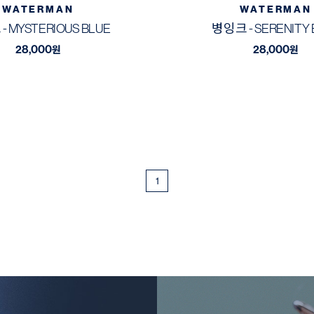
WATERMAN
WATERMAN
- MYSTERIOUS BLUE
병잉크 - SERENITY 
28,000
28,000
원
원
1