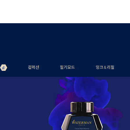
컬렉션
필기모드
잉크 & 리필