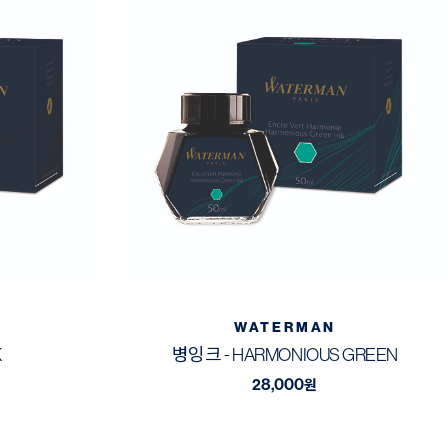
WATERMAN
K
병잉크 - HARMONIOUS GREEN
28,000
원