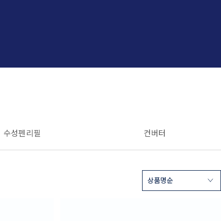
수성펜 리필
컨버터