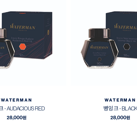
WATERMAN
WATERMAN
 - AUDACIOUS RED
병잉크 - BLAC
28,000
28,000
원
원