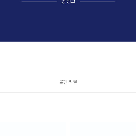
지
볼펜 리필