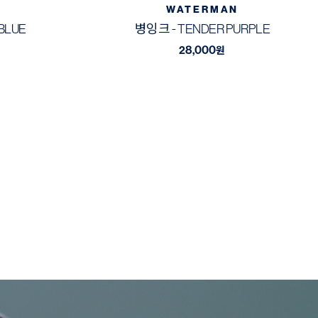
WATERMAN
BLUE
병잉크 - TENDER PURPLE
28,000
원