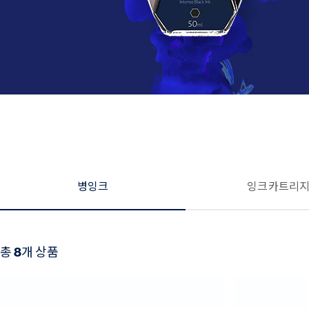
병잉크
잉크 카트리
총
8
개 상품