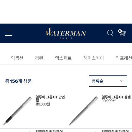
0
익셉션
까렌
엑스퍼트
헤미스피어
임프레
총
156
개 상품
얼루어 크롬 CT 만년
얼루어 크롬 CT 볼펜
필
90,000원
110,000원
임프레션 락카 화이
임프레션 락카 화이