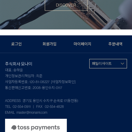
DISCOVER
로그인
회원가입
마이페이지
주문내역
주식회사 모나미
패밀리 사이트
대표 : 송하윤
개인정보관리책임자 : 최준
사업자등록번호 : 120-81-08227
[사업자정보확인]
통신판매신고번호 : 2008-용인수지-0117
ADDRESS 경기도 용인시 수지구 손곡로 17(동천동)
TEL 02-554-0911 | FAX 02-554-4828
EMAIL master@monami.com