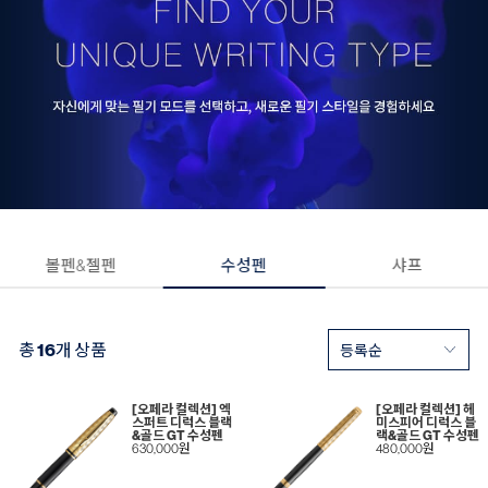
볼펜&젤펜
수성펜
샤프
총
16
개 상품
[오페라 컬렉션] 엑
[오페라 컬렉션] 헤
스퍼트 디럭스 블랙
미스피어 디럭스 블
&골드 GT 수성펜
랙&골드 GT 수성펜
630,000원
480,000원