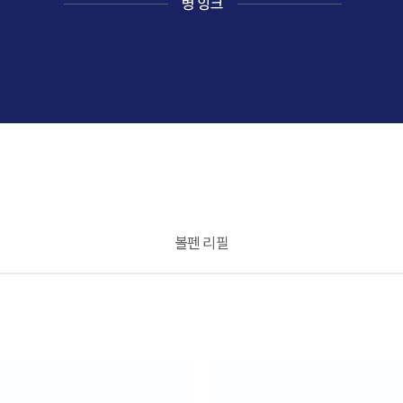
지
볼펜 리필