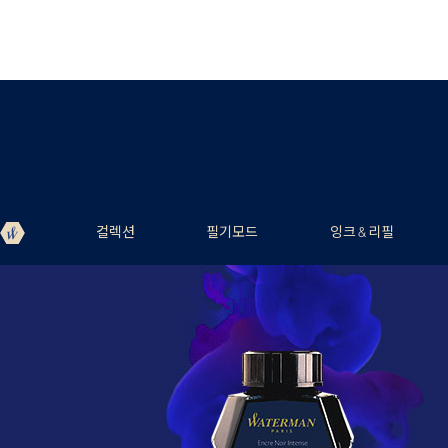
컬렉션
필기모드
잉크 & 리필