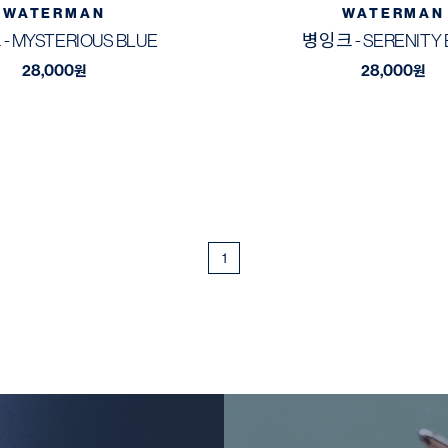
WATERMAN
WATERMAN
- MYSTERIOUS BLUE
병잉크 - SERENITY 
28,000
28,000
원
원
1