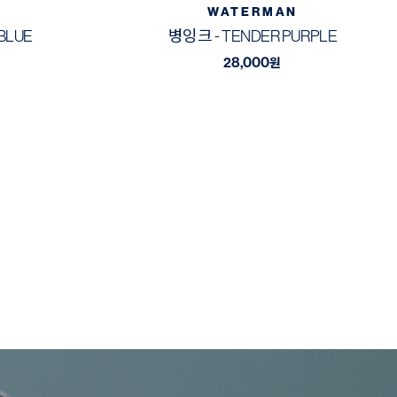
WATERMAN
BLUE
병잉크 - TENDER PURPLE
28,000
원