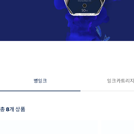
병잉크
잉크 카트리
총
8
개 상품