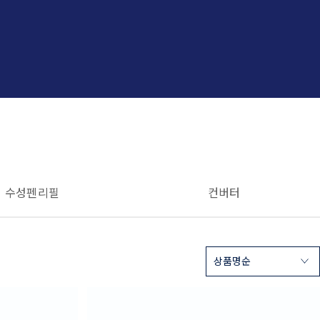
수성펜 리필
컨버터