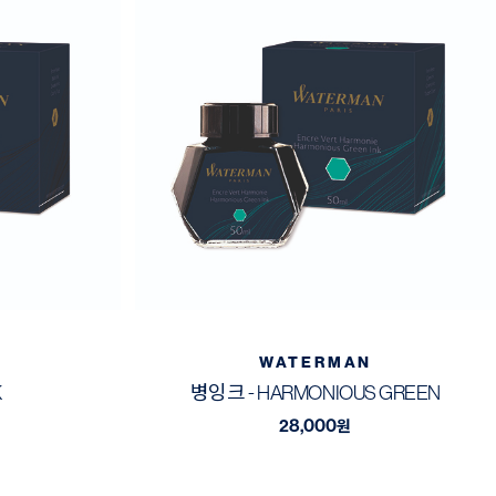
WATERMAN
K
병잉크 - HARMONIOUS GREEN
28,000
원