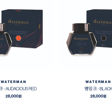
WATERMAN
WATERMAN
 - AUDACIOUS RED
병잉크 - BLAC
28,000
28,000
원
원