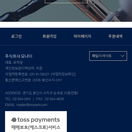
로그인
회원가입
마이페이지
주문내역
주식회사 모나미
패밀리 사이트
대표 : 송하윤
개인정보관리책임자 : 최준
사업자등록번호 : 120-81-08227
[사업자정보확인]
통신판매신고번호 : 2008-용인수지-0117
ADDRESS 경기도 용인시 수지구 손곡로 17(동천동)
TEL 02-554-0911 | FAX 02-554-4828
EMAIL master@monami.com