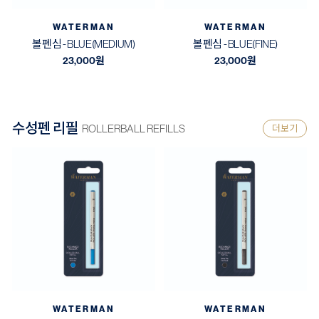
WATERMAN
WATERMAN
볼펜심 - BLUE(MEDIUM)
볼펜심 - BLUE(FINE)
23,000
원
23,000
원
수성펜 리필
ROLLERBALL REFILLS
더보기
WATERMAN
WATERMAN