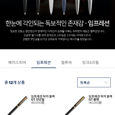
헤미스피어
임프레션
얼루어
잉크&리필
총
12
개 상품
임프레션 락카 블랙
임프레션 락카 블랙
GT 만년필
GT 볼펜
180,000원
140,000원