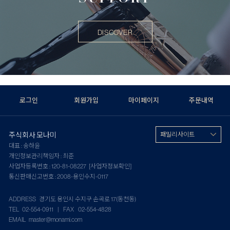
DISCOVER
로그인
회원가입
마이페이지
주문내역
주식회사 모나미
패밀리 사이트
대표 : 송하윤
개인정보관리책임자 : 최준
사업자등록번호 : 120-81-08227
[사업자정보확인]
통신판매신고번호 : 2008-용인수지-0117
ADDRESS 경기도 용인시 수지구 손곡로 17(동천동)
TEL 02-554-0911 | FAX 02-554-4828
EMAIL master@monami.com