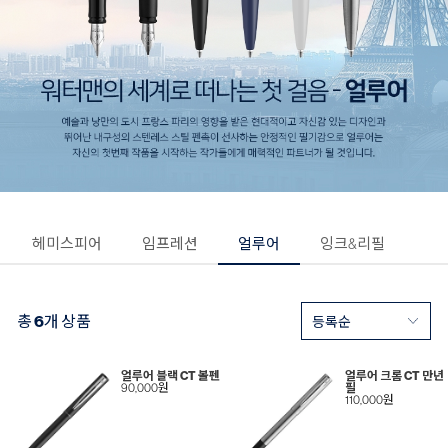
헤미스피어
임프레션
얼루어
잉크&리필
총
6
개 상품
얼루어 블랙 CT 볼펜
얼루어 크롬 CT 만년
90,000원
필
110,000원