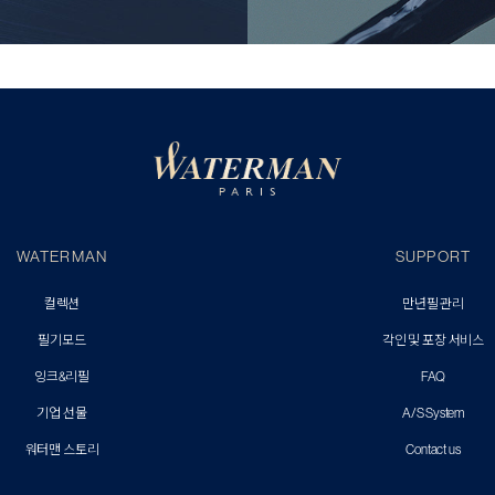
WATERMAN
SUPPORT
컬렉션
만년필 관리
필기모드
각인 및 포장 서비스
잉크&리필
FAQ
기업 선물
A/S System
워터맨 스토리
Contact us