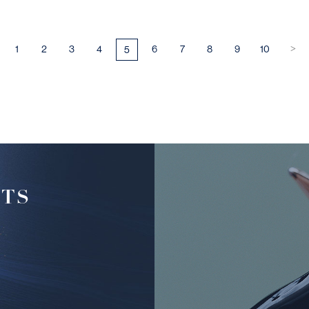
1
2
3
4
6
7
8
9
10
5
>
FTS