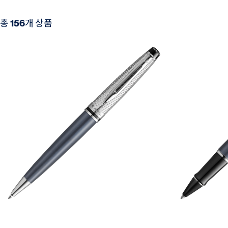
총
156
개 상품