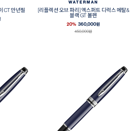
WATERMAN
 CT 만년필
[리플렉션 오브 파리] 엑스퍼트 디럭스 메탈&
블랙 GT 볼펜
원
20%
360,000
원
450,000
원