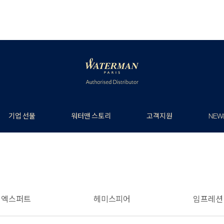
기업 선물
워터맨 스토리
고객지원
NEW
엑스퍼트
헤미스피어
임프레션