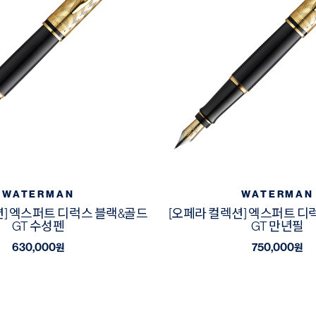
WATERMAN
WATERMAN
션] 엑스퍼트 디럭스 블랙&골드
[오페라 컬렉션] 엑스퍼트 디
GT 수성펜
GT 만년필
630,000
750,000
원
원