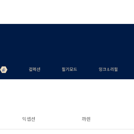
컬렉션
필기모드
잉크 & 리필
익셉션
까렌