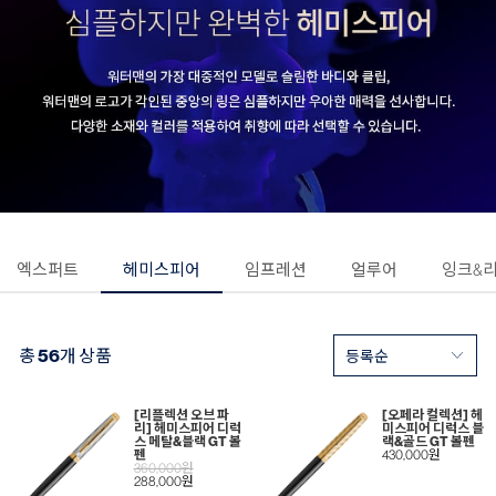
엑스퍼트
헤미스피어
임프레션
얼루어
잉크&
총
56
개 상품
[리플렉션 오브 파
[오페라 컬렉션] 헤
리] 헤미스피어 디럭
미스피어 디럭스 블
스 메탈&블랙 GT 볼
랙&골드 GT 볼펜
펜
430,000원
360,000원
288,000원