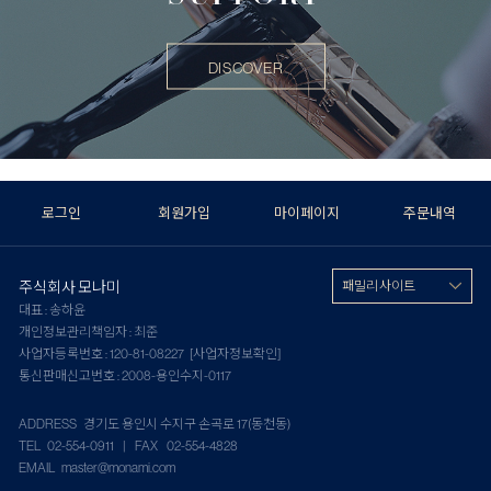
DISCOVER
로그인
회원가입
마이페이지
주문내역
주식회사 모나미
패밀리 사이트
대표 : 송하윤
개인정보관리책임자 : 최준
사업자등록번호 : 120-81-08227
[사업자정보확인]
통신판매신고번호 : 2008-용인수지-0117
ADDRESS 경기도 용인시 수지구 손곡로 17(동천동)
TEL 02-554-0911 | FAX 02-554-4828
EMAIL master@monami.com