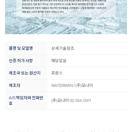
품명 및 모델명
상세기술참조
인증.허가 사항
해당없음
제조국 또는 원산지
프랑스
제조자
WATERMAN / (주)모나미
A/S 책임자와 전화번
(주)모나미 02-554-0911
호