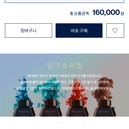
160,000
총 상품금액
원
♡
장바구니
바로 구매