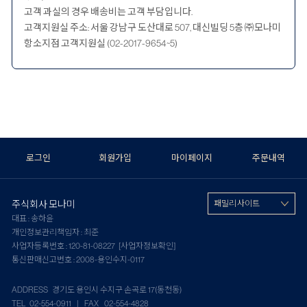
고객 과실의 경우 배송비는 고객 부담입니다.
고객지원실 주소: 서울 강남구 도산대로 507, 대신빌딩 5층 ㈜모나미
항소지점 고객지원실 (02-2017-9654~5)
로그인
회원가입
마이페이지
주문내역
주식회사 모나미
패밀리 사이트
대표 : 송하윤
개인정보관리책임자 : 최준
사업자등록번호 : 120-81-08227
[사업자정보확인]
통신판매신고번호 : 2008-용인수지-0117
ADDRESS 경기도 용인시 수지구 손곡로 17(동천동)
TEL 02-554-0911 | FAX 02-554-4828