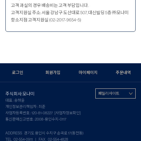
고객 과실의 경우 배송비는 고객 부담입니다.
고객지원실 주소: 서울 강남구 도산대로 507, 대신빌딩 5층 ㈜모나미
항소지점 고객지원실 (02-2017-9654~5)
로그인
회원가입
마이페이지
주문내역
주식회사 모나미
패밀리 사이트
대표 : 송하윤
개인정보관리책임자 : 최준
사업자등록번호 : 120-81-08227
[사업자정보확인]
통신판매신고번호 : 2008-용인수지-0117
ADDRESS 경기도 용인시 수지구 손곡로 17(동천동)
TEL 02-554-0911 | FAX 02-554-4828