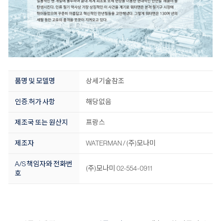
품명 및 모델명
상세기술참조
인증.허가 사항
해당없음
제조국 또는 원산지
프랑스
제조자
WATERMAN / (주)모나미
A/S 책임자와 전화번
(주)모나미 02-554-0911
호