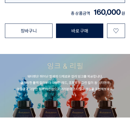
160,000
총 상품금액
원
♡
장바구니
바로 구매