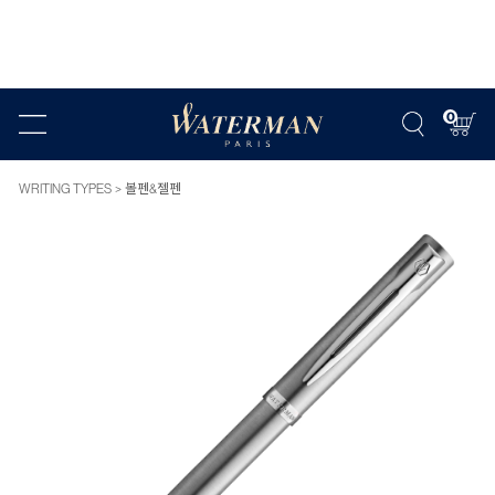
0
WRITING TYPES
볼펜&젤펜