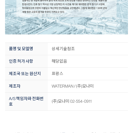
품명 및 모델명
상세기술참조
인증.허가 사항
해당없음
제조국 또는 원산지
프랑스
제조자
WATERMAN / (주)모나미
A/S 책임자와 전화번
(주)모나미 02-554-0911
호