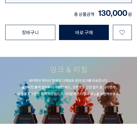
130,000
총 상품금액
원
♡
장바구니
바로 구매