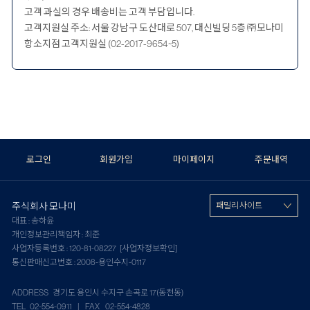
고객 과실의 경우 배송비는 고객 부담입니다.
고객지원실 주소: 서울 강남구 도산대로 507, 대신빌딩 5층 ㈜모나미
항소지점 고객지원실 (02-2017-9654~5)
로그인
회원가입
마이페이지
주문내역
주식회사 모나미
패밀리 사이트
대표 : 송하윤
개인정보관리책임자 : 최준
사업자등록번호 : 120-81-08227
[사업자정보확인]
통신판매신고번호 : 2008-용인수지-0117
ADDRESS 경기도 용인시 수지구 손곡로 17(동천동)
TEL 02-554-0911 | FAX 02-554-4828