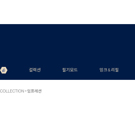
컬렉션
필기모드
잉크 & 리필
>
COLLECTION
임프레션