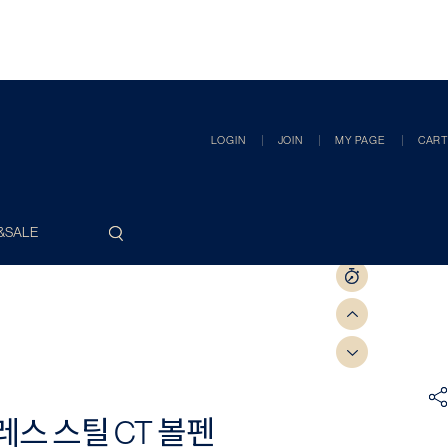
LOGIN
JOIN
MY PAGE
CART
&SALE
스 스틸 CT 볼펜