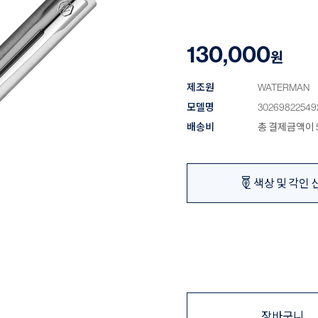
130,000
원
제조원
WATERMAN
모델명
30269822549
배송비
총 결제금액이 5
색상 및 각인 
장바구니