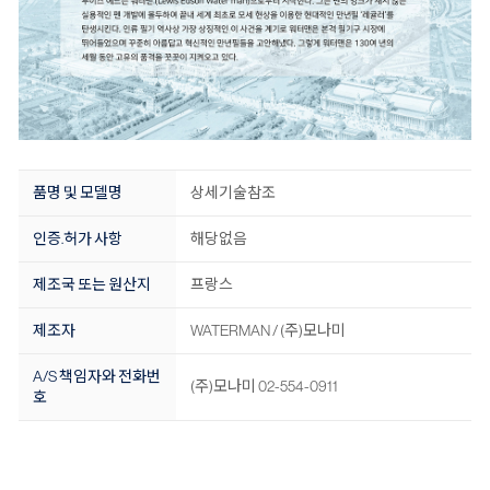
품명 및 모델명
상세기술참조
인증.허가 사항
해당없음
제조국 또는 원산지
프랑스
제조자
WATERMAN / (주)모나미
A/S 책임자와 전화번
(주)모나미 02-554-0911
호