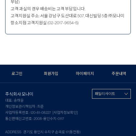
부담)
고객 과실의 경우 배송비는 고객 부담입니다.
고객지원실 주소: 서울 강남구 도산대로 507, 대신빌딩 5층 ㈜모나미
항소지점 고객지원실 (02-2017-9654~5)
로그인
회원가입
마이페이지
주문내역
주식회사 모나미
패밀리 사이트
대표 : 송하윤
개인정보관리책임자 : 최준
사업자등록번호 : 120-81-08227
[사업자정보확인]
통신판매신고번호 : 2008-용인수지-0117
ADDRESS 경기도 용인시 수지구 손곡로 17(동천동)