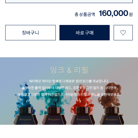
160,000
총 상품금액
원
♡
장바구니
바로 구매