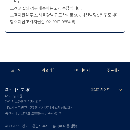
부담)
고객 과실의 경우 배송비는 고객 부담입니다.
고객지원실 주소: 서울 강남구 도산대로 507, 대신빌딩 5층 ㈜모나미
항소지점 고객지원실 (02-2017-9654~5)
로그인
회원가입
마이페이지
주문내역
주식회사 모나미
패밀리 사이트
대표 : 송하윤
개인정보관리책임자 : 최준
사업자등록번호 : 120-81-08227
[사업자정보확인]
통신판매신고번호 : 2008-용인수지-0117
ADDRESS 경기도 용인시 수지구 손곡로 17(동천동)