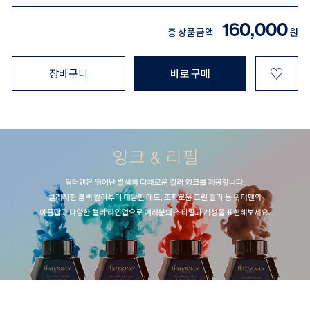
160,000
총 상품금액
원
♡
장바구니
바로 구매