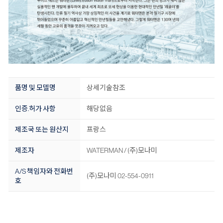
품명 및 모델명
상세기술참조
인증.허가 사항
해당없음
제조국 또는 원산지
프랑스
제조자
WATERMAN / (주)모나미
A/S 책임자와 전화번
(주)모나미 02-554-0911
호