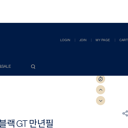
LOGIN
JOIN
MY PAGE
CART
&SALE
블랙 GT 만년필