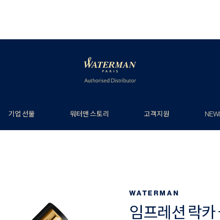
기업 선물
워터맨 스토리
고객지원
NEW
WATERMAN
임프레션 락카 