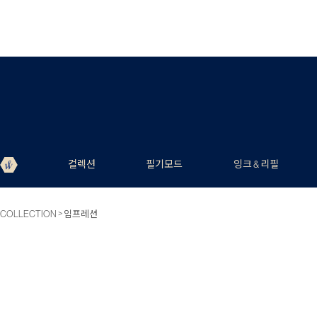
컬렉션
필기모드
잉크 & 리필
>
COLLECTION
임프레션