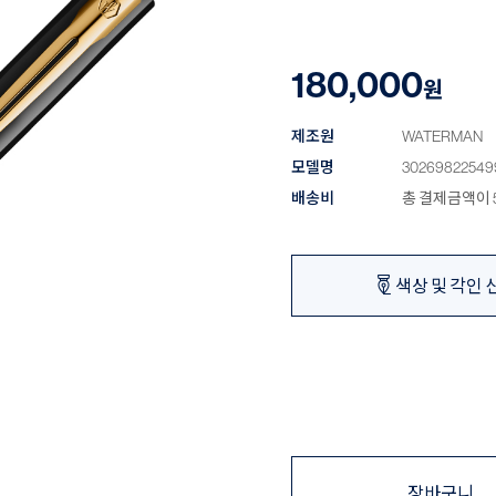
180,000
원
제조원
WATERMAN
모델명
30269822549
배송비
총 결제금액이 5
색상 및 각인 
장바구니