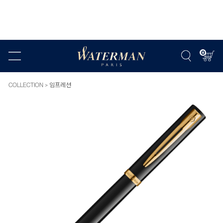
0
COLLECTION
임프레션