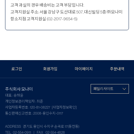
고객 과실의 경우 배송비는 고객 부담입니다.
고객지원실 주소: 서울 강남구 도산대로 507, 대신빌딩 5층 ㈜모나미
항소지점 고객지원실 (02-2017-9654~5)
로그인
회원가입
마이페이지
주문내역
주식회사 모나미
패밀리 사이트
대표 : 송하윤
개인정보관리책임자 : 최준
사업자등록번호 : 120-81-08227
[사업자정보확인]
통신판매신고번호 : 2008-용인수지-0117
ADDRESS 경기도 용인시 수지구 손곡로 17(동천동)
TEL 02-554-0911 | FAX 02-554-4828