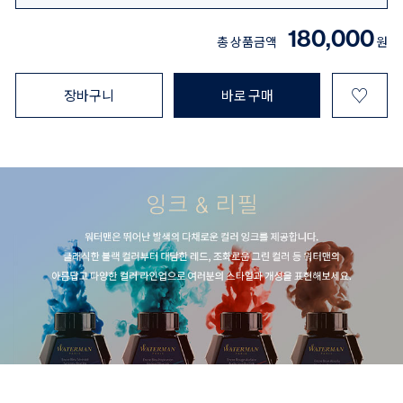
180,000
총 상품금액
원
♡
장바구니
바로 구매