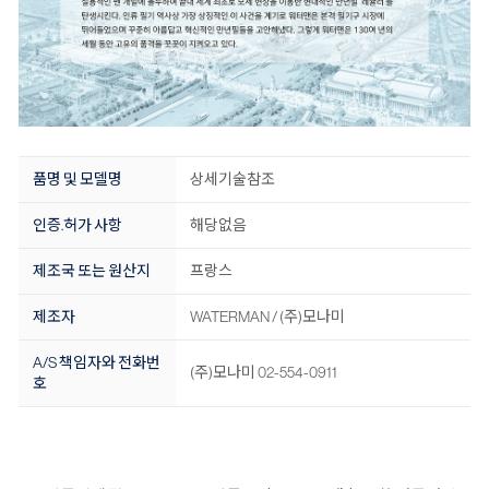
품명 및 모델명
상세기술참조
인증.허가 사항
해당없음
제조국 또는 원산지
프랑스
제조자
WATERMAN / (주)모나미
A/S 책임자와 전화번
(주)모나미 02-554-0911
호