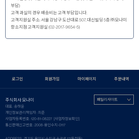
부담)
고객 과실의 경우 배송비는 고객 부담입니다.
고객지원실 주소: 서울 강남구 도산대로 507, 대신빌딩 5층 ㈜모나미
항소지점 고객지원실 (02-2017-9654~5)
로그인
회원가입
마이페이지
주문내역
주식회사 모나미
패밀리 사이트
대표 : 송하윤
개인정보관리책임자 : 최준
사업자등록번호 : 120-81-08227
[사업자정보확인]
통신판매신고번호 : 2008-용인수지-0117
ADDRESS 경기도 용인시 수지구 손곡로 17(동천동)