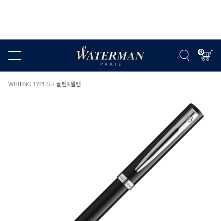
0
WRITING TYPES
볼펜&젤펜