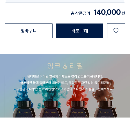
140,000
총 상품금액
원
♡
장바구니
바로 구매