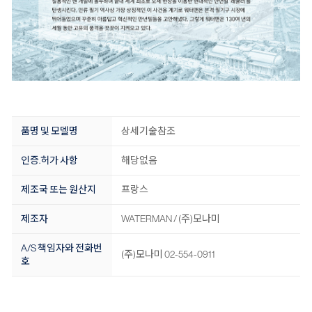
품명 및 모델명
상세기술참조
인증.허가 사항
해당없음
제조국 또는 원산지
프랑스
제조자
WATERMAN / (주)모나미
A/S 책임자와 전화번
(주)모나미 02-554-0911
호