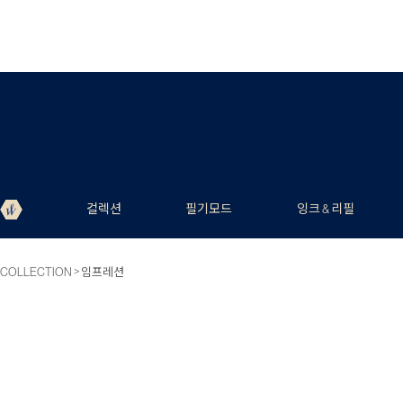
컬렉션
필기모드
잉크 & 리필
>
COLLECTION
임프레션