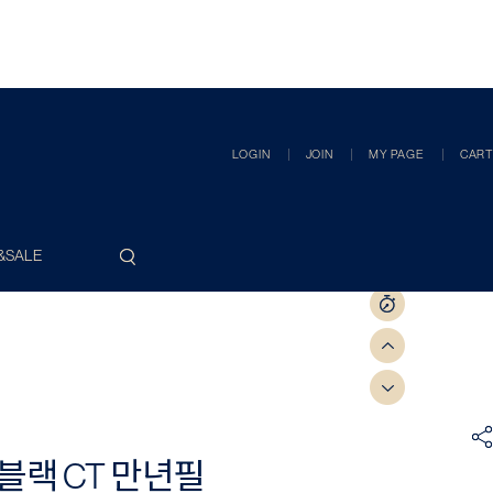
LOGIN
JOIN
MY PAGE
CART
&SALE
블랙 CT 만년필