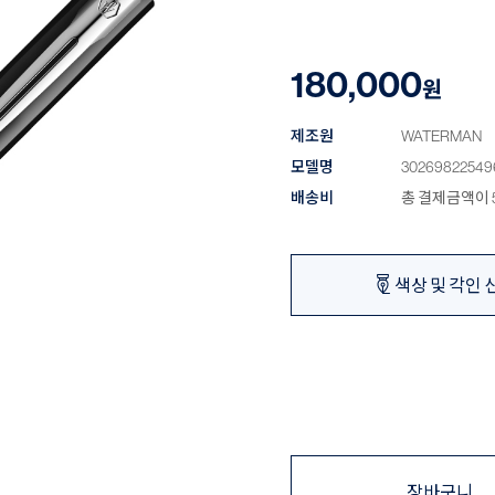
180,000
원
제조원
WATERMAN
모델명
30269822549
배송비
총 결제금액이 5
색상 및 각인 
장바구니