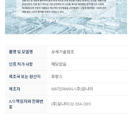
품명 및 모델명
상세기술참조
인증.허가 사항
해당없음
제조국 또는 원산지
프랑스
제조자
WATERMAN / (주)모나미
A/S 책임자와 전화번
(주)모나미 02-554-0911
호