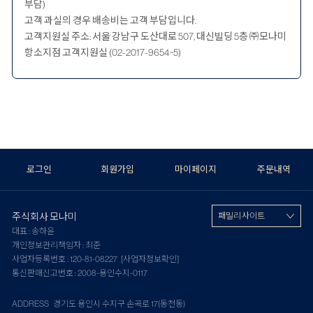
부담)
고객 과실의 경우 배송비는 고객 부담입니다.
고객지원실 주소: 서울 강남구 도산대로 507, 대신빌딩 5층 ㈜모나미
항소지점 고객지원실 (02-2017-9654~5)
로그인
회원가입
마이페이지
주문내역
주식회사 모나미
패밀리 사이트
대표 : 송하윤
개인정보관리책임자 : 최준
사업자등록번호 : 120-81-08227
[사업자정보확인]
통신판매신고번호 : 2008-용인수지-0117
ADDRESS 경기도 용인시 수지구 손곡로 17(동천동)