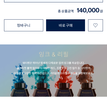
140,000
총 상품금액
원
♡
장바구니
바로 구매