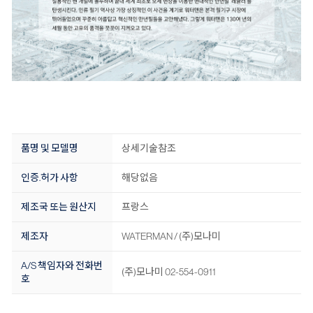
품명 및 모델명
상세기술참조
인증.허가 사항
해당없음
제조국 또는 원산지
프랑스
제조자
WATERMAN / (주)모나미
A/S 책임자와 전화번
(주)모나미 02-554-0911
호