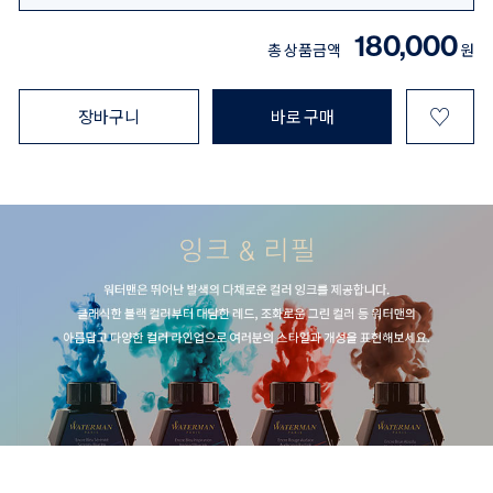
180,000
총 상품금액
원
♡
장바구니
바로 구매