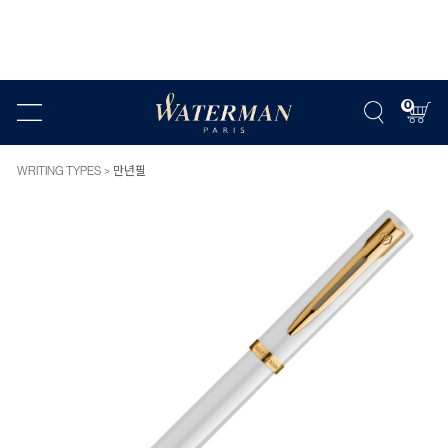
0
WRITING TYPES
만년필