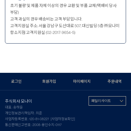
초기 불량 및 제품 자체 이상의 경우 교환 및 부품 교체(택배비 당사
부담)
고객 과실의 경우 배송비는 고객 부담입니다.
고객지원실 주소: 서울 강남구 도산대로 507, 대신빌딩 5층 ㈜모나미
항소지점 고객지원실 (02-2017-9654~5)
로그인
회원가입
마이페이지
주문내역
주식회사 모나미
패밀리 사이트
대표 : 송하윤
개인정보관리책임자 : 최준
사업자등록번호 : 120-81-08227
[사업자정보확인]
통신판매신고번호 : 2008-용인수지-0117