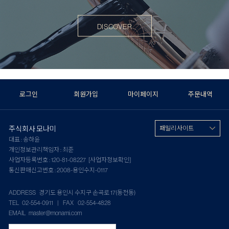
DISCOVER
로그인
회원가입
마이페이지
주문내역
주식회사 모나미
패밀리 사이트
대표 : 송하윤
개인정보관리책임자 : 최준
사업자등록번호 : 120-81-08227
[사업자정보확인]
통신판매신고번호 : 2008-용인수지-0117
ADDRESS 경기도 용인시 수지구 손곡로 17(동천동)
TEL 02-554-0911 | FAX 02-554-4828
EMAIL master@monami.com