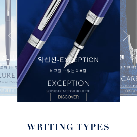
 ALLURE
까렌 - C
익셉션-EXCEPTION
로 떠나는 첫 걸음
창의적인 영
비교할 수 없는 독특함
SCOVER
DISCO
DISCOVER
WRITING TYPES