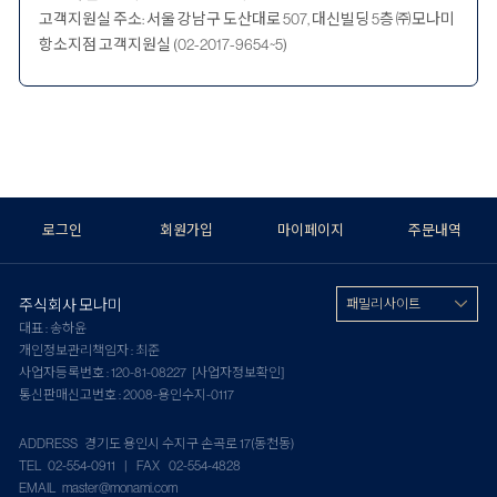
고객지원실 주소: 서울 강남구 도산대로 507, 대신빌딩 5층 ㈜모나미
항소지점 고객지원실 (02-2017-9654~5)
로그인
회원가입
마이페이지
주문내역
주식회사 모나미
패밀리 사이트
대표 : 송하윤
개인정보관리책임자 : 최준
사업자등록번호 : 120-81-08227
[사업자정보확인]
통신판매신고번호 : 2008-용인수지-0117
ADDRESS 경기도 용인시 수지구 손곡로 17(동천동)
TEL 02-554-0911 | FAX 02-554-4828
EMAIL master@monami.com