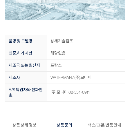
품명 및 모델명
상세기술참조
인증.허가 사항
해당없음
제조국 또는 원산지
프랑스
제조자
WATERMAN / (주)모나미
A/S 책임자와 전화번
(주)모나미 02-554-0911
호
상품 상세 정보
상품 문의
배송/교환/반품 안내