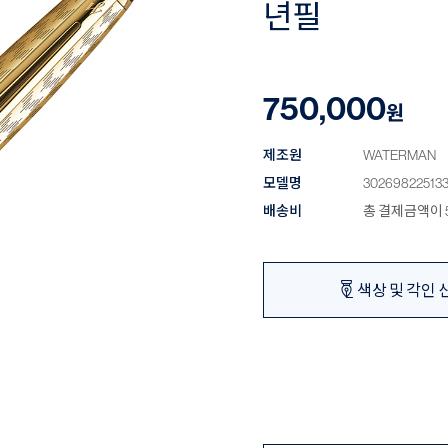
년필
750,000
원
제조원
WATERMAN
모델명
30269822513
배송비
총 결제금액이 5
색상 및 각인 