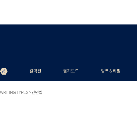
컬렉션
필기모드
잉크 & 리필
>
WRITING TYPES
만년필