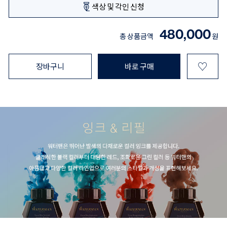
색상 및 각인 신청
480,000
총 상품금액
원
♡
장바구니
바로 구매