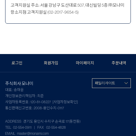
고객지원실 주소: 서울 강남구 도산대로 507, 대신빌딩 5층 ㈜모나미
항소지점 고객지원실 (02-2017-9654~5)
로그인
회원가입
마이페이지
주문내역
주식회사 모나미
패밀리 사이트
대표 : 송하윤
개인정보관리책임자 : 최준
사업자등록번호 : 120-81-08227
[사업자정보확인]
통신판매신고번호 : 2008-용인수지-0117
ADDRESS 경기도 용인시 수지구 손곡로 17(동천동)
TEL 02-554-0911 | FAX 02-554-4828
EMAIL master@monami.com