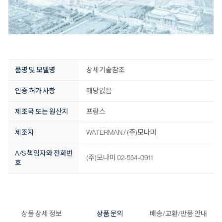
품명 및 모델명
상세기술참조
인증.허가 사항
해당없음
제조국 또는 원산지
프랑스
제조자
WATERMAN / (주)모나미
A/S 책임자와 전화번
(주)모나미 02-554-0911
호
상품 상세 정보
상품 문의
배송/교환/반품 안내