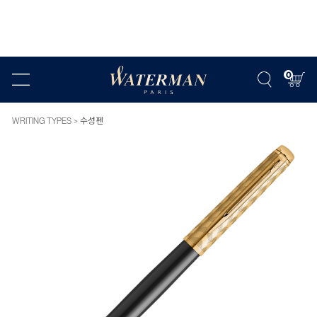
0
WRITING TYPES
수성펜