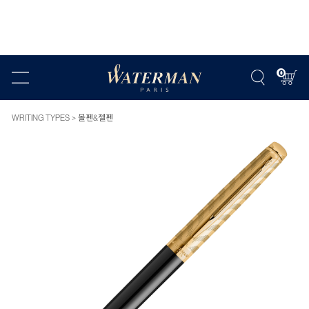
0
WRITING TYPES
볼펜&젤펜