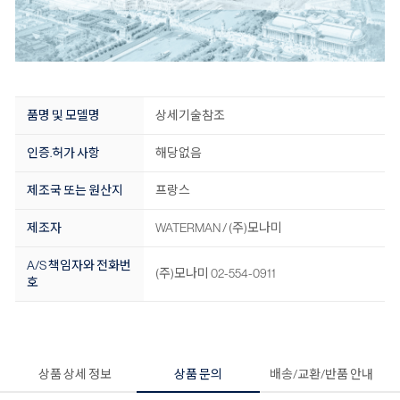
품명 및 모델명
상세기술참조
인증.허가 사항
해당없음
제조국 또는 원산지
프랑스
제조자
WATERMAN / (주)모나미
A/S 책임자와 전화번
(주)모나미 02-554-0911
호
상품 상세 정보
상품 문의
배송/교환/반품 안내