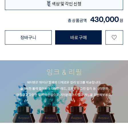
색상 및 각인 신청
430,000
총 상품금액
원
♡
장바구니
바로 구매