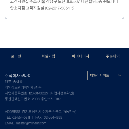
고객지원실 주소: 서울 강남구 도산대로 507, 대신빌딩 5층 ㈜모나미
항소지점 고객지원실 (02-2017-9654~5)
로그인
회원가입
마이페이지
주문내역
주식회사 모나미
패밀리 사이트
대표 : 송하윤
개인정보관리책임자 : 최준
사업자등록번호 : 120-81-08227
[사업자정보확인]
통신판매신고번호 : 2008-용인수지-0117
ADDRESS 경기도 용인시 수지구 손곡로 17(동천동)
TEL 02-554-0911 | FAX 02-554-4828
EMAIL master@monami.com