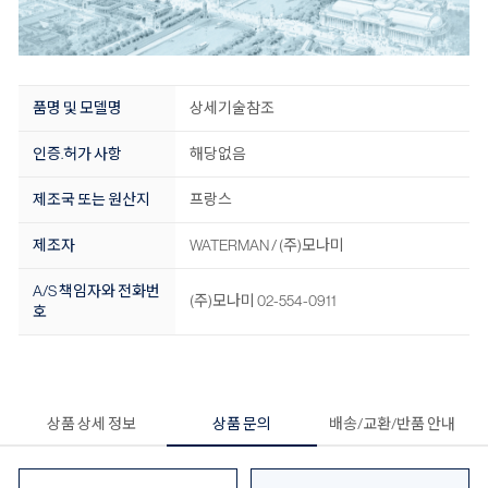
품명 및 모델명
상세기술참조
인증.허가 사항
해당없음
제조국 또는 원산지
프랑스
제조자
WATERMAN / (주)모나미
A/S 책임자와 전화번
(주)모나미 02-554-0911
호
상품 상세 정보
상품 문의
배송/교환/반품 안내