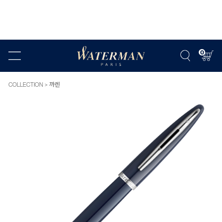
0
COLLECTION
까렌