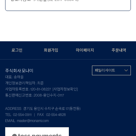
로그인
회원가입
마이페이지
주문내역
주식회사 모나미
패밀리 사이트
대표 : 송하윤
개인정보관리책임자 : 최준
사업자등록번호 : 120-81-08227
[사업자정보확인]
통신판매신고번호 : 2008-용인수지-0117
ADDRESS 경기도 용인시 수지구 손곡로 17(동천동)
TEL 02-554-0911 | FAX 02-554-4828
EMAIL master@monami.com