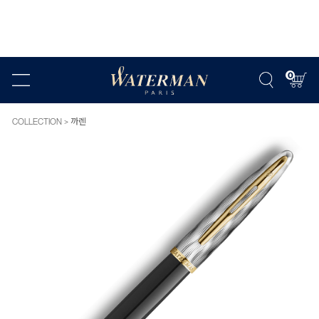
0
COLLECTION
까렌