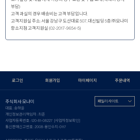
부담)
고객 과실의 경우 배송비는 고객 부담입니다.
고객지원실 주소: 서울 강남구 도산대로 507, 대신빌딩 5층 ㈜모나미
항소지점 고객지원실 (02-2017-9654~5)
로그인
회원가입
마이페이지
주문내역
주식회사 모나미
패밀리 사이트
대표 : 송하윤
개인정보관리책임자 : 최준
사업자등록번호 : 120-81-08227
[사업자정보확인]
통신판매신고번호 : 2008-용인수지-0117