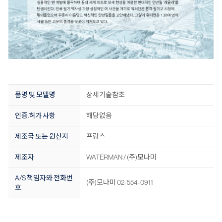
품명 및 모델명
상세기술참조
인증.허가 사항
해당없음
제조국 또는 원산지
프랑스
제조자
WATERMAN / (주)모나미
A/S 책임자와 전화번
(주)모나미 02-554-0911
호