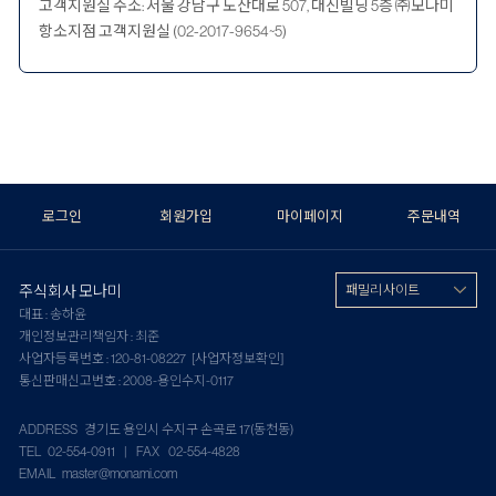
고객지원실 주소: 서울 강남구 도산대로 507, 대신빌딩 5층 ㈜모나미
항소지점 고객지원실 (02-2017-9654~5)
로그인
회원가입
마이페이지
주문내역
주식회사 모나미
패밀리 사이트
대표 : 송하윤
개인정보관리책임자 : 최준
사업자등록번호 : 120-81-08227
[사업자정보확인]
통신판매신고번호 : 2008-용인수지-0117
ADDRESS 경기도 용인시 수지구 손곡로 17(동천동)
TEL 02-554-0911 | FAX 02-554-4828
EMAIL master@monami.com