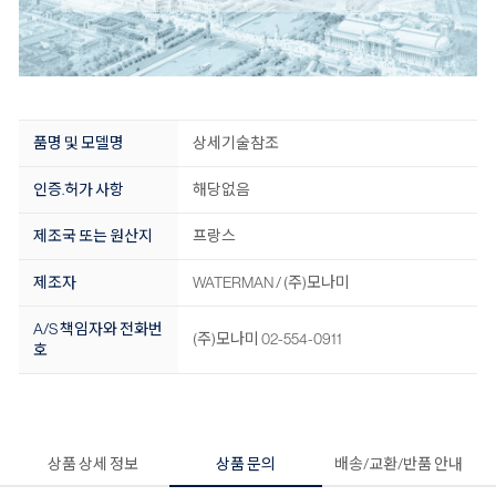
품명 및 모델명
상세기술참조
인증.허가 사항
해당없음
제조국 또는 원산지
프랑스
제조자
WATERMAN / (주)모나미
A/S 책임자와 전화번
(주)모나미 02-554-0911
호
상품 상세 정보
상품 문의
배송/교환/반품 안내