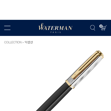
0
COLLECTION
익셉션