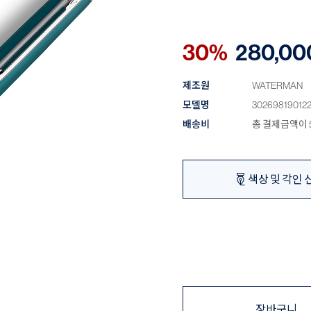
30%
280,00
제조원
WATERMAN
모델명
30269819012
배송비
총 결제금액이 5
색상 및 각인 
장바구니