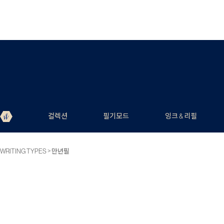
컬렉션
필기모드
잉크 & 리필
>
WRITING TYPES
만년필