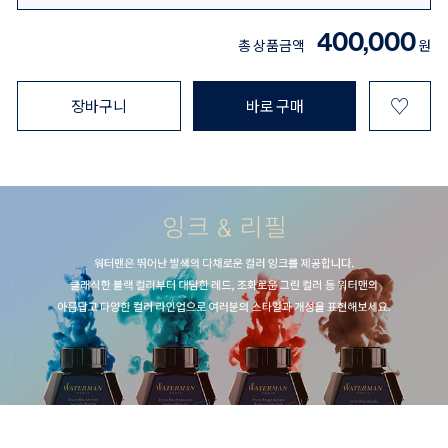
400,000
총 상품금액
원
♡
장바구니
바로 구매