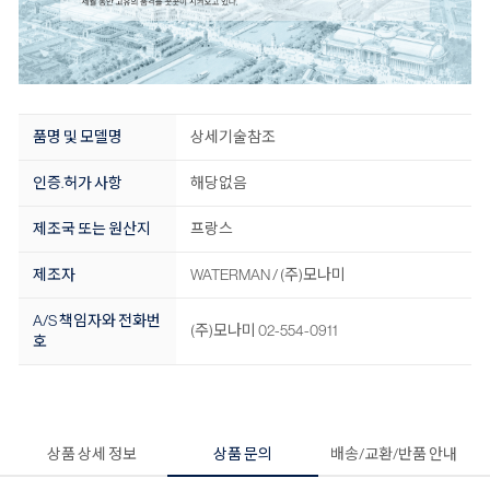
품명 및 모델명
상세기술참조
인증.허가 사항
해당없음
제조국 또는 원산지
프랑스
제조자
WATERMAN / (주)모나미
A/S 책임자와 전화번
(주)모나미 02-554-0911
호
상품 상세 정보
상품 문의
배송/교환/반품 안내