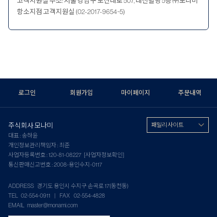
고객지원실 주소: 서울 강남구 도산대로 507, 대신빌딩 5층 ㈜모나미
항소지점 고객지원실 (02-2017-9654~5)
로그인
회원가입
마이페이지
주문내역
주식회사 모나미
패밀리 사이트
대표 : 송하윤
개인정보관리책임자 : 최준
사업자등록번호 : 120-81-08227
[사업자정보확인]
통신판매신고번호 : 2008-용인수지-0117
ADDRESS 경기도 용인시 수지구 손곡로 17(동천동)
TEL 02-554-0911 | FAX 02-554-4828
EMAIL master@monami.com