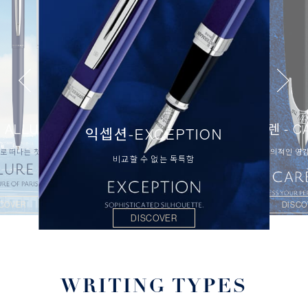
 ALLURE
까렌 - C
익셉션-EXCEPTION
로 떠나는 첫 걸음
창의적인 영
비교할 수 없는 독특함
SCOVER
DISCO
DISCOVER
WRITING TYPES