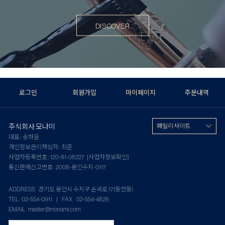
DISCOVER
로그인
회원가입
마이페이지
주문내역
주식회사 모나미
패밀리 사이트
대표 : 송하윤
개인정보관리책임자 : 최준
사업자등록번호 : 120-81-08227
[사업자정보확인]
통신판매신고번호 : 2008-용인수지-0117
ADDRESS 경기도 용인시 수지구 손곡로 17(동천동)
TEL 02-554-0911 | FAX 02-554-4828
EMAIL master@monami.com