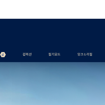
컬렉션
필기모드
잉크 & 리필