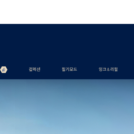
컬렉션
필기모드
잉크 & 리필