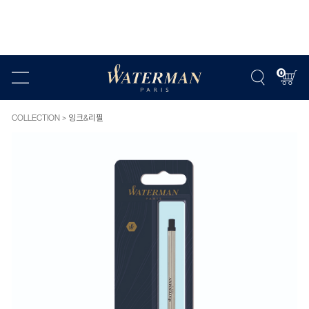
0
COLLECTION
잉크&리필