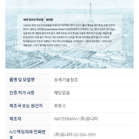
품명 및 모델명
상세기술참조
인증.허가 사항
해당없음
제조국 또는 원산지
프랑스
제조자
WATERMAN / (주)모나미
A/S 책임자와 전화번
(주)모나미 02-554-0911
호