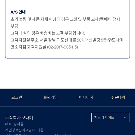
A/S 안내
초기 불량 및 제품 자체 이상의 경우 교환 및 부품 교체(택배비 당사
부담)
고객 과실의 경우 배송비는 고객 부담입니다.
고객지원실 주소: 서울 강남구 도산대로 507, 대신빌딩 5층 ㈜모나미
항소지점 고객지원실 (02-2017-9654~5)
로그인
회원가입
마이페이지
주문내역
주식회사 모나미
패밀리 사이트
대표 : 송하윤
개인정보관리책임자 : 최준