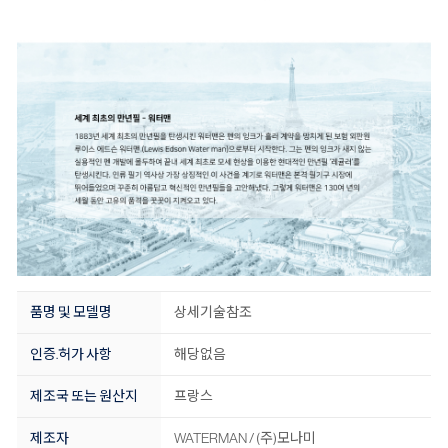
품명 및 모델명
상세기술참조
인증.허가 사항
해당없음
제조국 또는 원산지
프랑스
제조자
WATERMAN / (주)모나미