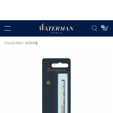
0
COLLECTION
잉크&리필