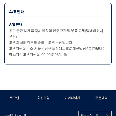
A/S 안내
A/S 안내
초기 불량 및 제품 자체 이상의 경우 교환 및 부품 교체(택배비 당사
부담)
고객 과실의 경우 배송비는 고객 부담입니다.
고객지원실 주소: 서울 강남구 도산대로 507, 대신빌딩 5층 ㈜모나미
항소지점 고객지원실 (02-2017-9654~5)
로그인
회원가입
마이페이지
주문내역
주식회사 모나미
패밀리 사이트