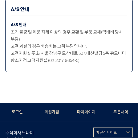
A/S 안내
A/S 안내
초기 불량 및 제품 자체 이상의 경우 교환 및 부품 교체(택배비 당사
부담)
고객 과실의 경우 배송비는 고객 부담입니다.
고객지원실 주소: 서울 강남구 도산대로 507, 대신빌딩 5층 ㈜모나미
항소지점 고객지원실 (02-2017-9654~5)
로그인
회원가입
마이페이지
주문내역
주식회사 모나미
패밀리 사이트