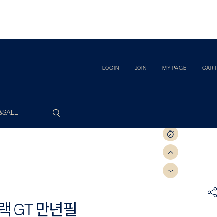
LOGIN
JOIN
MY PAGE
CART
&SALE
랙 GT 만년필