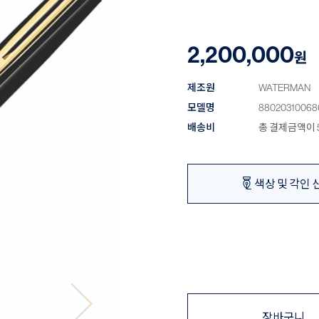
2,200,000
원
제조원
WATERMAN
모델명
88020310068
배송비
총 결제금액이 5
색상 및 각인 
장바구니