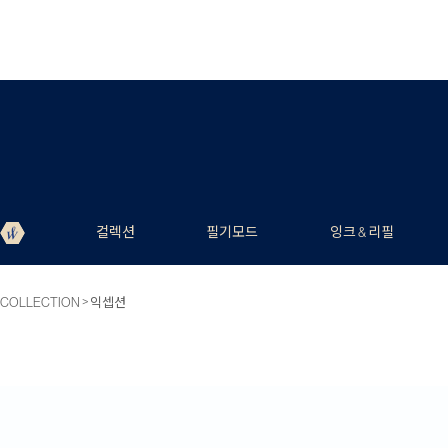
컬렉션
필기모드
잉크 & 리필
>
COLLECTION
익셉션