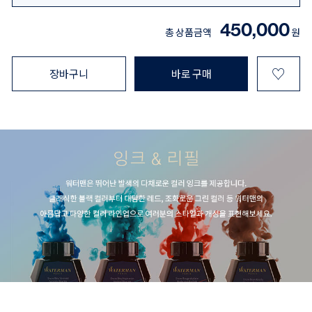
450,000
총 상품금액
원
♡
장바구니
바로 구매