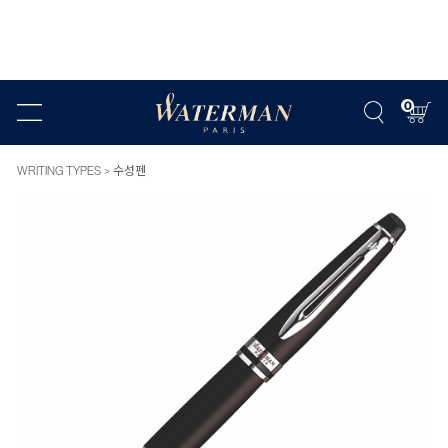
0
WRITING TYPES
수성펜