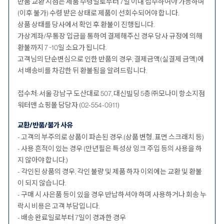
반품 교환 시점은 제품 수령일로부터 7일 이내 접수하여야 가능하며
(이후 불가) 수령 받은 상태로 제품이 선회수되어야 합니다.
상품 상태를 당사에서 확인 후 환불이 진행됩니다.
가상계좌/무통장 입금을 통하여 결제해주신 경우 당사 규정에 의해
환불까지 7 ~10일 소요가 됩니다.
고객님의 단순변심으로 인한 반품의 경우, 결제금액(실결제 금액)에
서 배송비를 차감한 뒤 환불됨을 알려드립니다.
접수처: 서울 강남구 도산대로 507, 대신빌딩 5층 ㈜모나미 항소지점
워터맨 쇼핑몰 담당자 (02-554-0911)
교환/반품/불가 사유
- 고객의 부주의로 상품이 파손된 경우.(상품 변형, 표면 스크래치 등)
- 사용 흔적이 있는 경우 (만년필은 특성상 잉크 주입 등의 사용을 하
지 않아야 합니다.)
- 각인된 상품의 경우, 각인 불량 및 제품 하자 이외에는 교환 및 환불
이 되지 않습니다.
- 구매 시 사은품 등이 있을 경우 반납하셔야 하며 사용하거나 회송 누
락시 비용은 고객 부담입니다.
- 배송 완료일로부터 7일이 경과한 경우