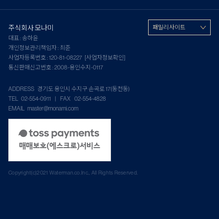
주식회사 모나미
패밀리 사이트
대표 : 송하윤
개인정보관리책임자 : 최준
사업자등록번호 : 120-81-08227
[사업자정보확인]
통신판매신고번호 : 2008-용인수지-0117
ADDRESS 경기도 용인시 수지구 손곡로 17(동천동)
TEL 02-554-0911 | FAX 02-554-4828
EMAIL master@monami.com
Copyright(c)2021 Waterman.co.Inc., All Rights Reserved.