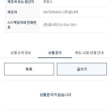
제조국 또는 원산지
프랑스
제조자
WATERMAN / (주)모나미
A/S 책임자와 전화번
(주)모나미 02-554-0911
호
상품 상세 정보
상품 문의
배송/교환/반품 안내
목록
글쓰기
상품문의가 없습니다