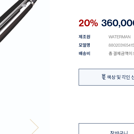
20%
360,00
제조원
WATERMAN
모델명
880203165415
배송비
총 결제금액이 5
색상 및 각인 
장바구니