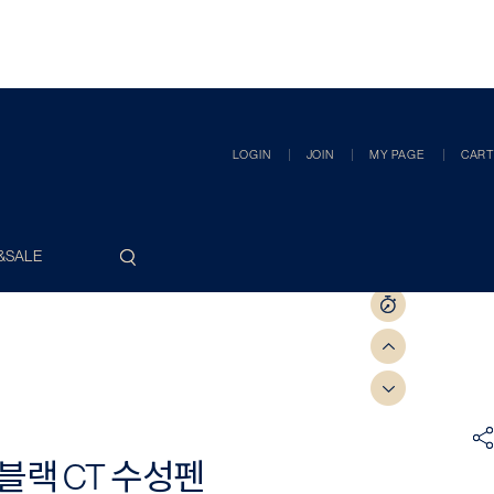
LOGIN
JOIN
MY PAGE
CART
&SALE
블랙 CT 수성펜