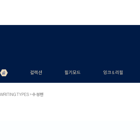
컬렉션
필기모드
잉크 & 리필
>
WRITING TYPES
수성펜