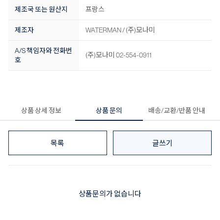
제조국 또는 원산지
프랑스
제조자
WATERMAN / (주)모나미
A/S 책임자와 전화번
(주)모나미 02-554-0911
호
상품 상세 정보
상품 문의
배송/교환/반품 안내
목록
글쓰기
상품문의가 없습니다