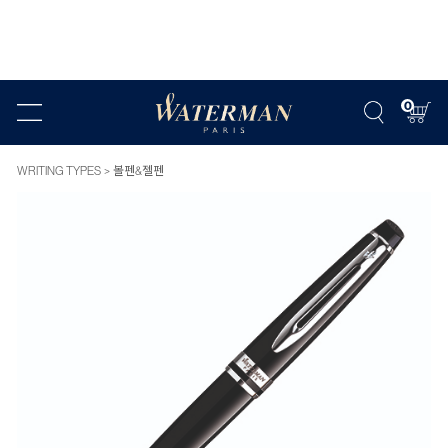
0
WRITING TYPES
볼펜&젤펜