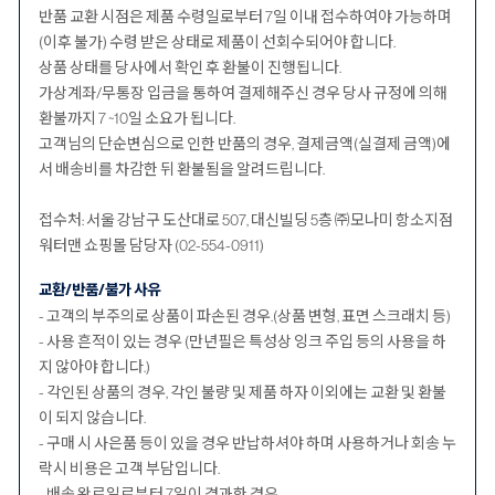
반품 교환 시점은 제품 수령일로부터 7일 이내 접수하여야 가능하며
(이후 불가) 수령 받은 상태로 제품이 선회수되어야 합니다.
상품 상태를 당사에서 확인 후 환불이 진행됩니다.
가상계좌/무통장 입금을 통하여 결제해주신 경우 당사 규정에 의해
환불까지 7 ~10일 소요가 됩니다.
고객님의 단순변심으로 인한 반품의 경우, 결제금액(실결제 금액)에
서 배송비를 차감한 뒤 환불됨을 알려드립니다.
접수처: 서울 강남구 도산대로 507, 대신빌딩 5층 ㈜모나미 항소지점
워터맨 쇼핑몰 담당자 (02-554-0911)
교환/반품/불가 사유
- 고객의 부주의로 상품이 파손된 경우.(상품 변형, 표면 스크래치 등)
- 사용 흔적이 있는 경우 (만년필은 특성상 잉크 주입 등의 사용을 하
지 않아야 합니다.)
- 각인된 상품의 경우, 각인 불량 및 제품 하자 이외에는 교환 및 환불
이 되지 않습니다.
- 구매 시 사은품 등이 있을 경우 반납하셔야 하며 사용하거나 회송 누
락시 비용은 고객 부담입니다.
- 배송 완료일로부터 7일이 경과한 경우