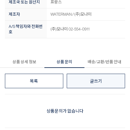
제조국 또는 원산지
프랑스
제조자
WATERMAN / (주)모나미
A/S 책임자와 전화번
(주)모나미 02-554-0911
호
상품 상세 정보
상품 문의
배송/교환/반품 안내
목록
글쓰기
상품문의가 없습니다