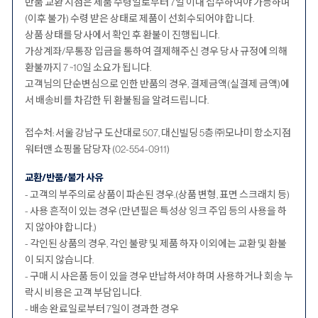
반품 교환 시점은 제품 수령일로부터 7일 이내 접수하여야 가능하며
(이후 불가) 수령 받은 상태로 제품이 선회수되어야 합니다.
상품 상태를 당사에서 확인 후 환불이 진행됩니다.
가상계좌/무통장 입금을 통하여 결제해주신 경우 당사 규정에 의해
환불까지 7 ~10일 소요가 됩니다.
고객님의 단순변심으로 인한 반품의 경우, 결제금액(실결제 금액)에
서 배송비를 차감한 뒤 환불됨을 알려드립니다.
접수처: 서울 강남구 도산대로 507, 대신빌딩 5층 ㈜모나미 항소지점
워터맨 쇼핑몰 담당자 (02-554-0911)
교환/반품/불가 사유
- 고객의 부주의로 상품이 파손된 경우.(상품 변형, 표면 스크래치 등)
- 사용 흔적이 있는 경우 (만년필은 특성상 잉크 주입 등의 사용을 하
지 않아야 합니다.)
- 각인된 상품의 경우, 각인 불량 및 제품 하자 이외에는 교환 및 환불
이 되지 않습니다.
- 구매 시 사은품 등이 있을 경우 반납하셔야 하며 사용하거나 회송 누
락시 비용은 고객 부담입니다.
- 배송 완료일로부터 7일이 경과한 경우