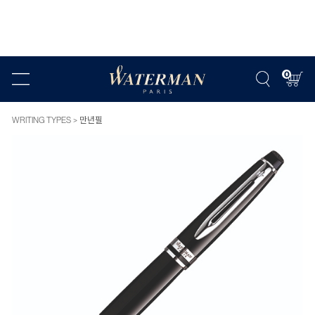
0
WRITING TYPES
만년필