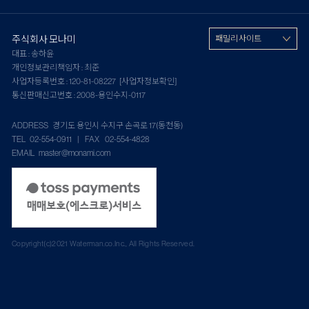
주식회사 모나미
패밀리 사이트
대표 : 송하윤
개인정보관리책임자 : 최준
사업자등록번호 : 120-81-08227
[사업자정보확인]
통신판매신고번호 : 2008-용인수지-0117
ADDRESS 경기도 용인시 수지구 손곡로 17(동천동)
TEL 02-554-0911 | FAX 02-554-4828
EMAIL master@monami.com
Copyright(c)2021 Waterman.co.Inc., All Rights Reserved.