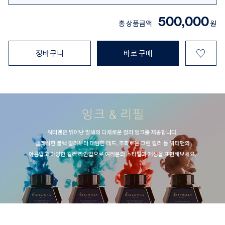
500,000
총 상품금액
원
♡
장바구니
바로 구매