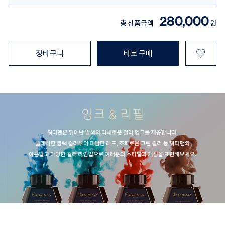
280,000
총 상품금액
원
♡
장바구니
바로 구매