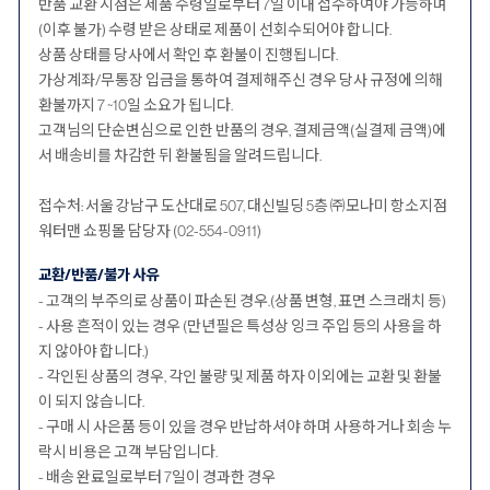
반품 교환 시점은 제품 수령일로부터 7일 이내 접수하여야 가능하며
(이후 불가) 수령 받은 상태로 제품이 선회수되어야 합니다.
상품 상태를 당사에서 확인 후 환불이 진행됩니다.
가상계좌/무통장 입금을 통하여 결제해주신 경우 당사 규정에 의해
환불까지 7 ~10일 소요가 됩니다.
고객님의 단순변심으로 인한 반품의 경우, 결제금액(실결제 금액)에
서 배송비를 차감한 뒤 환불됨을 알려드립니다.
접수처: 서울 강남구 도산대로 507, 대신빌딩 5층 ㈜모나미 항소지점
워터맨 쇼핑몰 담당자 (02-554-0911)
교환/반품/불가 사유
- 고객의 부주의로 상품이 파손된 경우.(상품 변형, 표면 스크래치 등)
- 사용 흔적이 있는 경우 (만년필은 특성상 잉크 주입 등의 사용을 하
지 않아야 합니다.)
- 각인된 상품의 경우, 각인 불량 및 제품 하자 이외에는 교환 및 환불
이 되지 않습니다.
- 구매 시 사은품 등이 있을 경우 반납하셔야 하며 사용하거나 회송 누
락시 비용은 고객 부담입니다.
- 배송 완료일로부터 7일이 경과한 경우