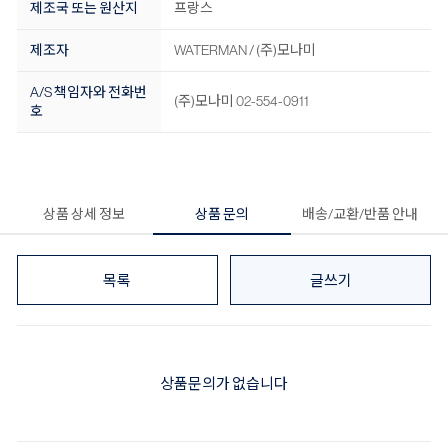
제조국 또는 원산지
프랑스
제조자
WATERMAN / (주)모나미
A/S 책임자와 전화번
(주)모나미 02-554-0911
호
상품 상세 정보
상품 문의
배송/교환/반품 안내
목록
글쓰기
상품문의가 없습니다