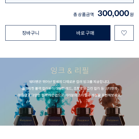
300,000
총 상품금액
원
♡
장바구니
바로 구매