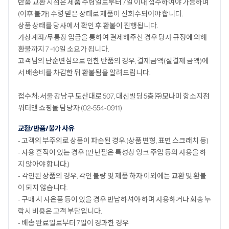
반품 교환 시점은 제품 수령일로부터 7일 이내 접수하여야 가능하며
(이후 불가) 수령 받은 상태로 제품이 선회수되어야 합니다.
상품 상태를 당사에서 확인 후 환불이 진행됩니다.
가상계좌/무통장 입금을 통하여 결제해주신 경우 당사 규정에 의해
환불까지 7 ~10일 소요가 됩니다.
고객님의 단순변심으로 인한 반품의 경우, 결제금액(실결제 금액)에
서 배송비를 차감한 뒤 환불됨을 알려드립니다.
접수처: 서울 강남구 도산대로 507, 대신빌딩 5층 ㈜모나미 항소지점
워터맨 쇼핑몰 담당자 (02-554-0911)
교환/반품/불가 사유
- 고객의 부주의로 상품이 파손된 경우.(상품 변형, 표면 스크래치 등)
- 사용 흔적이 있는 경우 (만년필은 특성상 잉크 주입 등의 사용을 하
지 않아야 합니다.)
- 각인된 상품의 경우, 각인 불량 및 제품 하자 이외에는 교환 및 환불
이 되지 않습니다.
- 구매 시 사은품 등이 있을 경우 반납하셔야 하며 사용하거나 회송 누
락시 비용은 고객 부담입니다.
- 배송 완료일로부터 7일이 경과한 경우