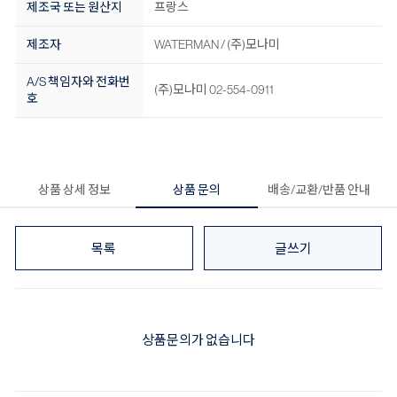
제조국 또는 원산지
프랑스
제조자
WATERMAN / (주)모나미
A/S 책임자와 전화번
(주)모나미 02-554-0911
호
상품 상세 정보
상품 문의
배송/교환/반품 안내
목록
글쓰기
상품문의가 없습니다