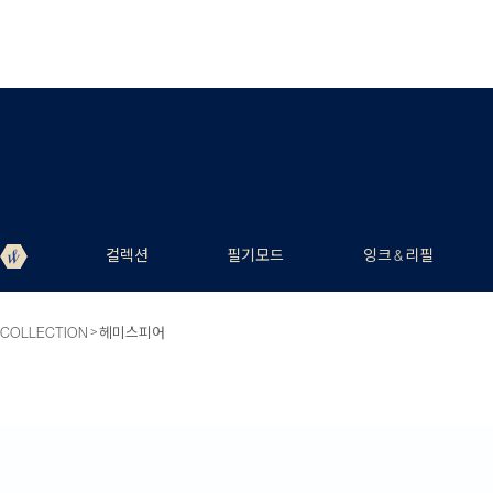
컬렉션
필기모드
잉크 & 리필
>
COLLECTION
헤미스피어