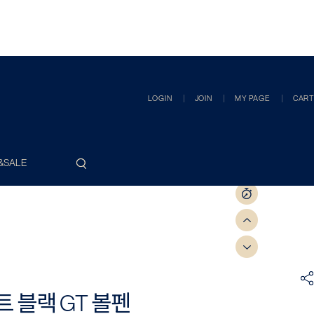
LOGIN
JOIN
MY PAGE
CART
&SALE
 블랙 GT 볼펜