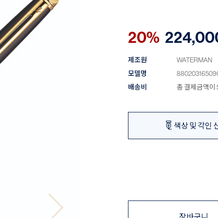
20%
224,00
제조원
WATERMAN
모델명
88020316509
배송비
총 결제금액이 5
색상 및 각인 
장바구니